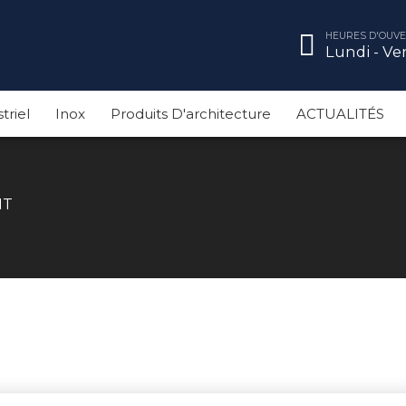
HEURES D'OUVE
Lundi - Ven
triel
Inox
Produits D'architecture
ACTUALITÉS
IT